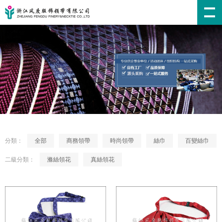
分類：
全部
商務領帶
時尚領帶
絲巾
百變絲巾
二級分類：
滌絲領花
真絲領花